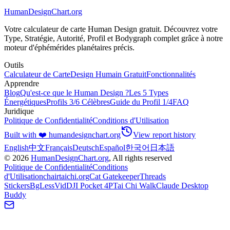
HumanDesignChart.org
Votre calculateur de carte Human Design gratuit. Découvrez votre
Type, Stratégie, Autorité, Profil et Bodygraph complet grâce à notre
moteur d'éphémérides planétaires précis.
Outils
Calculateur de Carte
Design Humain Gratuit
Fonctionnalités
Apprendre
Blog
Qu'est-ce que le Human Design ?
Les 5 Types
Énergétiques
Profils 3/6 Célèbres
Guide du Profil 1/4
FAQ
Juridique
Politique de Confidentialité
Conditions d'Utilisation
Built with ❤️ humandesignchart.org
View report history
English
中文
Français
Deutsch
Español
한국어
日本語
©
2026
HumanDesignChart.org
, All rights reserved
Politique de Confidentialité
Conditions
d'Utilisation
chairtaichi.org
Cat Gatekeeper
Threads
Stickers
BgLessVid
DJI Pocket 4P
Tai Chi Walk
Claude Desktop
Buddy