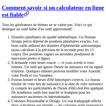
Comment savoir si un calculateur en ligne
est fiable
Tous les générateurs de thèmes ne se valent pas. Voici ce qui
distingue un outil fiable d'un outil approximatif :
Données planétaires de qualité éphémérique.
Un Human
Design précis dépend de positions planétaires exactes. Les
bons outils utilisent des données d'éphéméride astronomique
(nous calculons à
la précision de la seconde
pour les 13
corps). Des positions vagues ou arrondies produisent de
mauvaises portes et lignes.
Il demande votre heure
exacte
— et vous avertit si vous
estimez.
Un outil qui ignore l'heure de naissance est un signal
d'alarme. Quelques minutes peuvent modifier votre Autorité,
votre Profil et vos Variables.
Fuseau horaire et heure d'été historiques corrects.
Le fuseau
horaire de votre lieu de naissance
à la date de votre naissance
(y compris les particularités de l'heure d'été) doit être appliqué.
De nombreux outils bon marché se trompent pour les
naissances anciennes ou internationales.
Colonnes Personnalité et Design.
Un vrai bodygraph affiche
deux activations par planète — les colonnes noire (naissance)