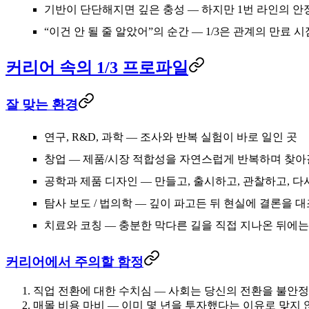
기반이 단단해지면 깊은 충성
— 하지만 1번 라인의 안
“이건 안 될 줄 알았어”의 순간
— 1/3은 관계의 만료
커리어 속의 1/3 프로파일
잘 맞는 환경
연구, R&D, 과학
— 조사와 반복 실험이 바로 일인 곳
창업
— 제품/시장 적합성을 자연스럽게 반복하며 찾아
공학과 제품 디자인
— 만들고, 출시하고, 관찰하고, 
탐사 보도 / 법의학
— 깊이 파고든 뒤 현실에 결론을 
치료와 코칭
— 충분한 막다른 길을 직접 지나온 뒤에
커리어에서 주의할 함정
직업 전환에 대한 수치심
— 사회는 당신의 전환을 불안정
매몰 비용 마비
— 이미 몇 년을 투자했다는 이유로 맞지 