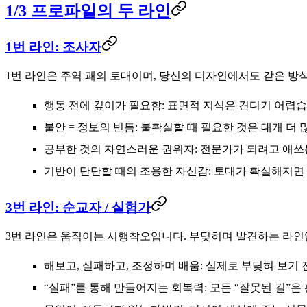
1/3 프로파일의 두 라인
1번 라인: 조사자
1번 라인은 주역 괘의
토대
이며, 당신의 디자인에서도 같은 방
행동 전에 깊이가 필요함
: 표면적 지식은 견디기 어렵
불안 = 정보의 빈틈
: 불확실할 때 필요한 것은 대개 더
공부한 것의 자연스러운 권위자
: 전문가가 되려고 애쓰
기반이 단단할 때의 조용한 자신감
: 토대가 확실해지면
3번 라인: 순교자 / 실험가
3번 라인은
움직이는 시행착오
입니다. 부딪히며 발견하는 라인
해보고, 실패하고, 조정하며 배움
: 실제로 부딪혀 보기
“실패”를 통해 만들어지는 회복력
: 모든 “잘못된 길”