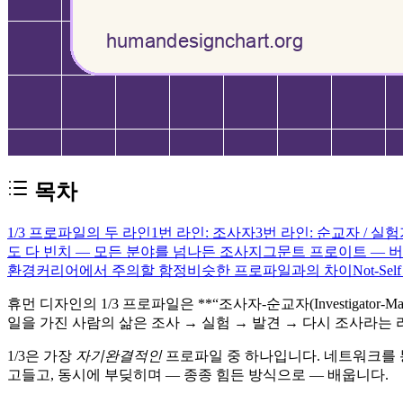
목차
1/3 프로파일의 두 라인
1번 라인: 조사자
3번 라인: 순교자 / 실
도 다 빈치 — 모든 분야를 넘나든 조사
지그문트 프로이트 — 
환경
커리어에서 주의할 함정
비슷한 프로파일과의 차이
Not-Se
휴먼 디자인의
1/3 프로파일
은 **“조사자-순교자(Investiga
일을 가진 사람의 삶은
조사 → 실험 → 발견 → 다시 조사
라는 
1/3은 가장
자기완결적인
프로파일 중 하나입니다. 네트워크를 통해
고들고, 동시에 부딪히며 — 종종 힘든 방식으로 — 배웁니다.