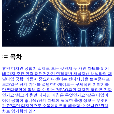
목차
휴먼 디자인 궁합이 실제로 보는 것
먼저 두 개인 차트를 읽기
네 가지 주요 연결 패턴
전자기 연결
동반 채널
지배 채널
타협 채
널
타입 궁합: 리듬이 중요하다
센터는 컨디셔닝을 보여준다
프
로파일은 관계 기대를 설명한다
게이트는 구체적인 이야기를
만든다
궁합이 말해 줄 수 없는 것
FAQ
휴먼 디자인 궁합은 진짜
인가요?
최고의 휴먼 디자인 매칭은 무엇인가요?
같은 타입이
어야 궁합이 좋나요?
관계 차트에 필요한 출생 정보는 무엇인
가요?
휴먼 디자인으로 소울메이트를 예측할 수 있나요?
관계
차트 읽기
함께 읽기