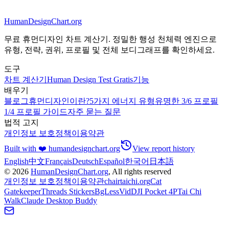
HumanDesignChart.org
무료 휴먼디자인 차트 계산기. 정밀한 행성 천체력 엔진으로
유형, 전략, 권위, 프로필 및 전체 보디그래프를 확인하세요.
도구
차트 계산기
Human Design Test Gratis
기능
배우기
블로그
휴먼디자인이란?
5가지 에너지 유형
유명한 3/6 프로필
1/4 프로필 가이드
자주 묻는 질문
법적 고지
개인정보 보호정책
이용약관
Built with ❤️ humandesignchart.org
View report history
English
中文
Français
Deutsch
Español
한국어
日本語
©
2026
HumanDesignChart.org
, All rights reserved
개인정보 보호정책
이용약관
chairtaichi.org
Cat
Gatekeeper
Threads Stickers
BgLessVid
DJI Pocket 4P
Tai Chi
Walk
Claude Desktop Buddy